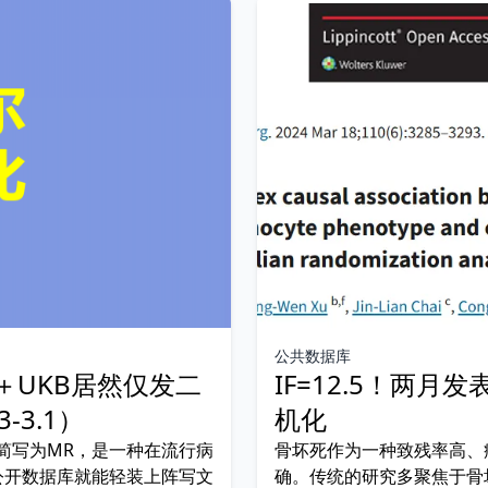
公共数据库
＋UKB居然仅发二
IF=12.5！两
-3.1）
机化
ion，简写为MR，是一种在流行病
骨坏死作为一种致残率高、
公开数据库就能轻装上阵写文
确。传统的研究多聚焦于骨