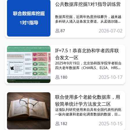
不
公共数据库挖掘1对1指导训练营
数据库挖掘，近两年热度持续攀升，越来越
多科研人涌入这条发文赛道。从孟德尔随机
化，到NHANES、CHARLS，不难发现——
2026-07-02
87
热门数据库也有自己的生命周期。风口来
了，赶上了就能快速发文；风口过了，再想
卷就难了。 所以，我们要开始布局下一个方
向：多库联合
IF=7.5！恭喜北协和学者四库联
合发文一区
2025年9月19日，北京协和医学院学者联合
四大老年数据库（CHARLS、ELSA、HRS、
MHAS），在期刊《European Joumal of
2025-10-17
180
Preventive Cardiology》（医学一区Top，
IF=7.5）发表了一篇题为：“Changes in
depressive symptoms as predictors of
incident cardiovascular disease: insights
from four prospective cohortsy”的研究论
联合使用多个老龄化数据库，用
文，旨在探讨不同国家老年群体中，抑郁症
较简单统计学方法发文二区
状（静态评估、累计负荷、动态变化）和
CVD风险间的关联。
这项队列研究使用来自具有全国代表性的统
一纵向健康和老龄化调查数据的数据，目的
是系统评估七个亚太国家社会经济地位的三
2025-10-15
182
种标准化衡量标准的死亡率差异。