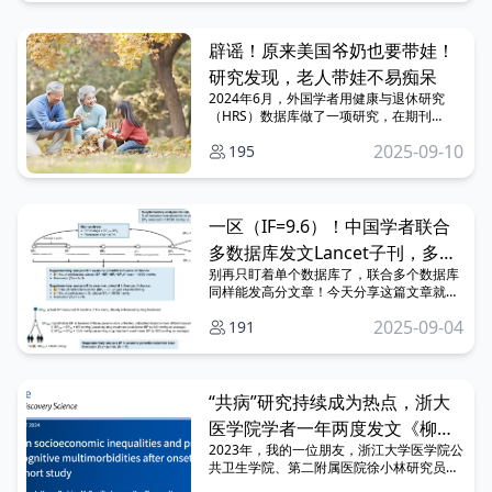
辟谣！原来美国爷奶也要带娃！
研究发现，老人带娃不易痴呆
2024年6月，外国学者用健康与退休研究
（HRS）数据库做了一项研究，在期刊
《Journal of Marriage And Family》（医学
2025-09-10
195
一区top，IF=6.0）发表了题为：“Keeping
us young? Grandchild caregiving and
older adults’ cognitive functioning”的研究
论文，本研究旨在探讨照顾孙辈与老年人认
知功能之间的纵向关系，同时研究探讨了这
一区（IF=9.6）！中国学者联合
些关系中的异质性。
多数据库发文Lancet子刊，多数
别再只盯着单个数据库了，联合多个数据库
据库联合发文时代已到来
同样能发高分文章！今天分享这篇文章就联
合了HRS和ELSA数据库发了一区，感兴趣的
2025-09-04
191
不妨继续往下看！
“共病”研究持续成为热点，浙大
医学院学者一年两度发文《柳叶
2023年，我的一位朋友，浙江大学医学院公
刀》子刊
共卫生学院、第二附属医院徐小林研究员团
队使用了33个国家的数据发表了Lancet子