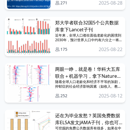
2025-08-28
271
刊，今天分享的这篇文章同样是该团队、同
样是该数据库、同样发表了Lancet子刊！
郑大学者联合32国5个公共数据
库拿下Lancet子刊
近年来，全球人口都在面临老龄化的困境到
2030年，预计世界人口中约有六分之一将达
到或超过60岁。老年人除了要应对身体机能
2025-08-22
175
下降和社会角色转变等挑战，与社会的脱节
还有可能造成抑郁等负面情绪，长期处于抑
郁状态可能会造成严重的后果。
两眼一睁，就是卷！华科大五库
联合＋机器学习，拿下Nature子
随着全球人口老龄化和经济不平等的加剧，
刊
抑郁症的社会经济影响因素（如收入、教
育、健康行为等）
2025-08-12
252
还在为毕业发愁？英国免费数据
库ELSA发文JAMA子刊，你也可
可挖掘的免费公共数据库有很多，如果在中
以试试