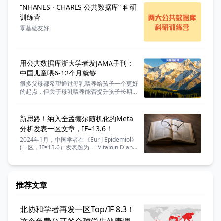
“NHANES · CHARLS 公共数据库” 科研
训练营
零基础友好
用公共数据库浙大学者发JAMA子刊：
中国儿童喂6-12个月就够
很多父母都希望通过母乳喂养给孩子一个更好
的起点，但关于母乳喂养能否提升孩子长期认
知能力的研究结论一直并不统一。 这种差异
往往源于不同背景下家庭社会经济地位的复杂
干扰，那么在中国青少年群体中，这两者之间
新思路！纳入全孟德尔随机化的Meta
到底存在怎样的联系？ 今天分享一篇浙江大
分析发表一区文章，IF=13.6！
学的学者发表在《JAMA Network Open》
（医学一区top，IF=6.9）的研究论文，研究
2024年1月，中国学者在《Eur J Epidemiol》
团队使用中国家庭追踪调查（CFPS）的数
(一区，IF=13.6）发表题为："Vitamin D and
据，旨在探究中国青少年母乳喂养持续时间和
human health: evidence from Mendelian
认知结果之间的关系。
randomization studies" 的研究论文。
推荐文章
北协和学者再发一区Top/IF 8.3！