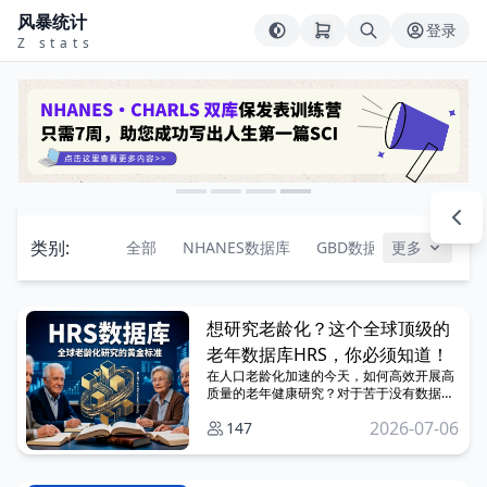
风暴统计
登录
Z stats
类别:
全部
NHANES数据库
GBD数据库
更多
CHARL
想研究老龄化？这个全球顶级的
老年数据库HRS，你必须知道！
在人口老龄化加速的今天，如何高效开展高
质量的老年健康研究？对于苦于没有数据、
缺乏实验条件的科研人员来说，公共数据库
2026-07-06
147
无疑是发文的“捷径”。 而在众多老年数据库
中，有一个被誉为全球老龄化研究“黄金标
准”的宝藏数据库——HRS（Health and
Retirement Study，健康与退休研究）。它