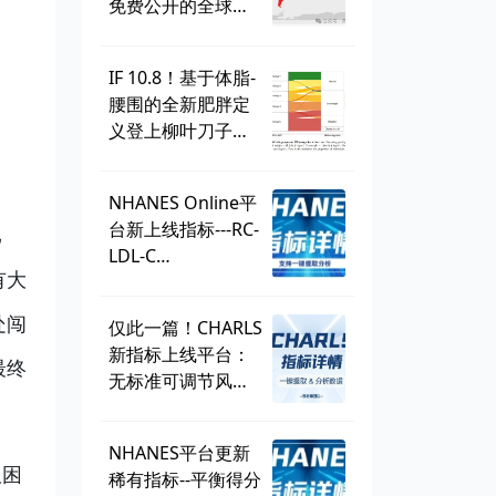
免费公开的全球学
生健康调查，到底
有多好用？
IF 10.8！基于体脂-
腰围的全新肥胖定
义登上柳叶刀子
刊，BMI直接出
局？ | 一周好文汇
NHANES Online平
总
台新上线指标---RC-
比
LDL-C
有大
discordance，可
直接一键提取！
处闯
仅此一篇！CHARLS
新指标上线平台：
最终
无标准可调节风险
因子
（SMuRF_less）
NHANES平台更新
吸困
稀有指标--平衡得分