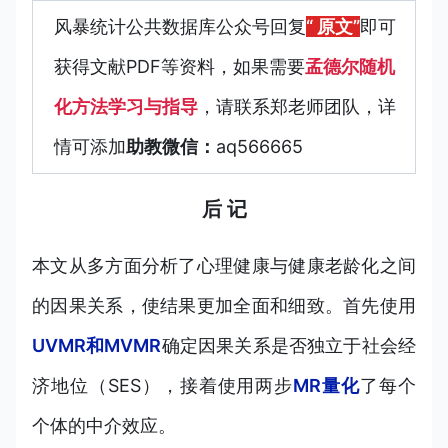
风暴统计公共数据库公众号回复
“ 原文”
即可
获得文献PDF等资料，如果需要
孟德尔随机
化方法学习与指导
，
请联系郑老师团队，详
情可添加
助教微信：
aq566665
后 记
本文从多方面分析了心理健康与健康老龄化之间
的因果关系，使结果更加全面和细致。首先使用
UVMR和MVMR
确定因果关系是否独立于社会经
济地位（SES），接着使用两步
MR量化
了每个
个体的中介效应。