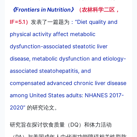
《Frontiers in Nutrition》
（农林科学二区，
IF=5.1）
发表了一篇题为
：“Diet quality and
physical activity affect metabolic
dysfunction-associated steatotic liver
disease, metabolic dysfunction and etiology-
associated steatohepatitis, and
compensated advanced chronic liver disease
among United States adults: NHANES 2017-
2020”
的
研
究论文。
研究旨在探讨饮食质量（DQ）和体力活动
（PA）与
美国成年人中代谢功能障碍相关性脂肪