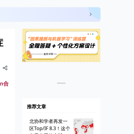
症
on合
推荐文章
北协和学者再发一
区Top/IF 8.3！这个