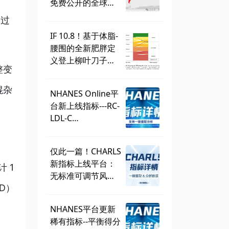
免费公开的全球学
生健康调查，到底
通过
有多好用？
IF 10.8！基于体脂-
腰围的全新肥胖定
义登上柳叶刀子
整变
刊，BMI直接出
局？ | 一周好文汇
混杂
NHANES Online平
总
台新上线指标---RC-
LDL-C
discordance，可
直接一键提取！
仅此一篇！CHARLS
新指标上线平台：
 1
无标准可调节风险
-D）
因子
（SMuRF_less）
NHANES平台更新
稀有指标--平衡得分