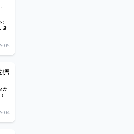
，
化
，设
9-05
孟德
者发
+！
9-04