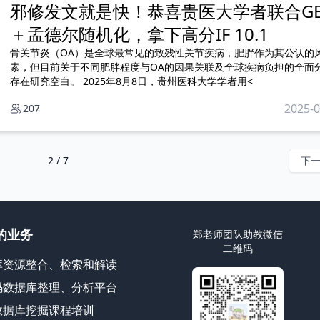
邪修发文就是快！恭喜贵医大学者联合G
＋孟德尔随机化，拿下高分IF 10.1
骨关节炎（OA）是全球最常见的致残性关节疾病，肥胖作为其公认的
素，但目前关于不同肥胖程度与OA的因果关联及全球疾病负担的全面
存在研究空白。 2025年8月8日，贵州医科大学学者用<
2025-0
207
2 / 7
下
的业务
郑老师团队助教微信
二维码
库资源整合、检索和解读
码数据库整理、分析平台
数据库挖掘课程培训