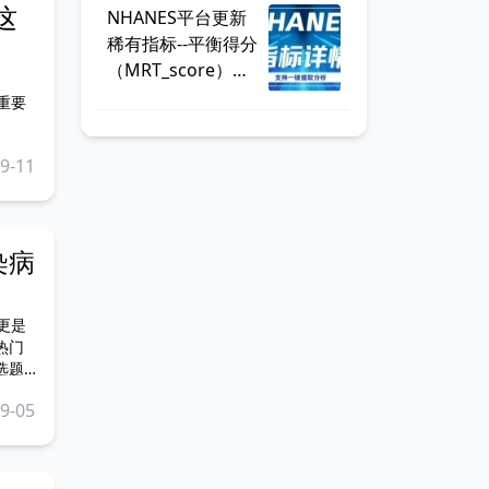
这
NHANES平台更新
稀有指标--平衡得分
（MRT_score），
数据可一键提取
重要
9-11
染病
更是
热门
选题
9-05