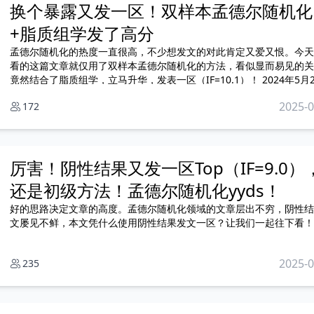
换个暴露又发一区！双样本孟德尔随机化
+脂质组学发了高分
孟德尔随机化的热度一直很高，不少想发文的对此肯定又爱又恨。今天
看的这篇文章就仅用了双样本孟德尔随机化的方法，看似显而易见的关
竟然结合了脂质组学，立马升华，发表一区（IF=10.1）！ 2024年5月
中国学者做了一项双样本孟德尔随机化研究，在期刊《Haematologic
2025-0
172
厉害！阴性结果又发一区Top（IF=9.0）
还是初级方法！孟德尔随机化yyds！
好的思路决定文章的高度。孟德尔随机化领域的文章层出不穷，阴性结
文屡见不鲜，本文凭什么使用阴性结果发文一区？让我们一起往下看！
2025-0
235