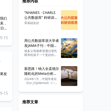
推荐内容
“NHANES · CHARLS
公共数据库” 科研训练
我们
营
系，
零基础友好
2日，
a》
9-15
用公共数据库浙大学者
发JAMA子刊：中国儿
童喂6-12个月就够
很多父母都希望通过母乳
喂养给孩子一个更好的起
，
点，但关于母乳喂养能否
提升孩子长期认知能力的
研究结论一直并不统一。
新思路！纳入全孟德尔
这种差异往往源于不同背
随机化的Meta分析发
果发
景下家庭社会经济地位的
表一区文章，
复杂干扰，那么在中国青
2024年1月，中国学者在
少年群体中，这两者之间
《Eur J Epidemiol》(一
IF=13.6！
到底存在怎样的联系？ 今
区，IF=13.6）发表题
天分享一篇浙江大学的学
为："Vitamin D and
9-15
者发表在《JAMA Network
human health: evidence
Open》（医学一区top，
from Mendelian
推荐文章
IF=6.9）的研究论文，研
randomization studies"
究团队使用中国家庭追踪
的研究论文。
调查（CFPS）的数据，旨