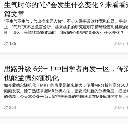
生气时你的“心”会发生什么变化？来看看
篇文章
“不生气不生气，气出病来无人替”，不少人遇事常这样宽慰自己。事实
上，“气死”真不是危言耸听。越来越多的研究证明了情绪稳定对健康的
性，那么，当情绪频繁波动时，我们的心血管究竟会发生什么变化？
2025-0
136
思路升级 6分+！中国学者再发一区，传
也能孟德尔随机化
如今孟德尔随机化（MR）的热度是越来越大，使用MR分析的高分SCI
频频发表。除了熟练掌握MR分析方法，更要找到新的分析角度、把握
的选题。今天本公众号为大家带来最新的中国学者在MR领域的文章，
新颖、方法简单，让我们一起来看看这篇文章的精彩之处吧！
2025-0
254