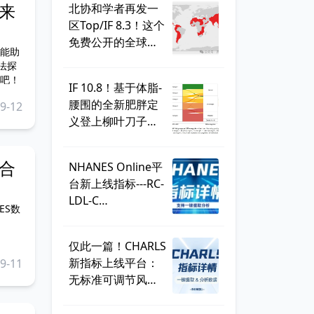
来
北协和学者再发一
在探究中国青少年母乳喂
养持续时间和认知结果之
区Top/IF 8.3！这个
间的关系。
免费公开的全球学
能助
生健康调查，到底
法探
有多好用？
吧！
IF 10.8！基于体脂-
腰围的全新肥胖定
9-12
义登上柳叶刀子
刊，BMI直接出
局？ | 一周好文汇
合
NHANES Online平
总
台新上线指标---RC-
LDL-C
ES数
discordance，可
直接一键提取！
仅此一篇！CHARLS
新指标上线平台：
9-11
无标准可调节风险
因子
（SMuRF_less）