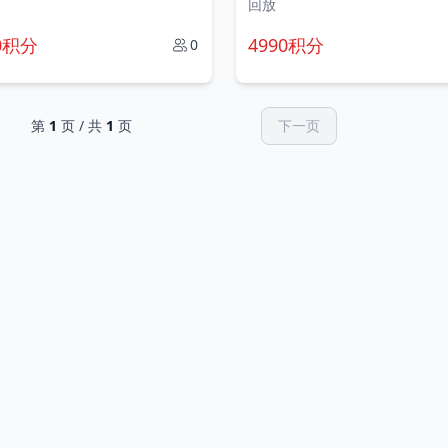
回放
0积分
4990积分
0
第
1
页 / 共
1
页
下一页