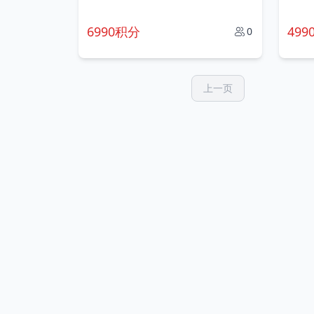
6990积分
499
0
上一页