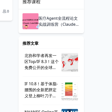
推荐课程
0
医疗Agent全流程论文
实战训练营（Claude
Code实操）
推荐文章
北协和学者再发一
区Top/IF 8.3！这个
免费公开的全球学
生健康调查，到底
有多好用？
IF 10.8！基于体脂-
腰围的全新肥胖定
义登上柳叶刀子
刊，BMI直接出
局？ | 一周好文汇